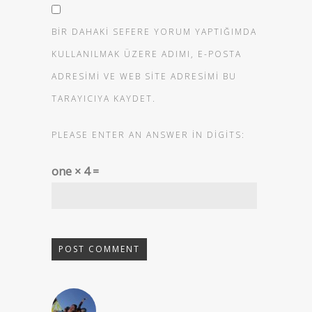
BIR DAHAKI SEFERE YORUM YAPTIĞIMDA
KULLANILMAK ÜZERE ADIMI, E-POSTA
ADRESIMI VE WEB SITE ADRESIMI BU
TARAYICIYA KAYDET.
PLEASE ENTER AN ANSWER IN DIGITS:
one × 4 =