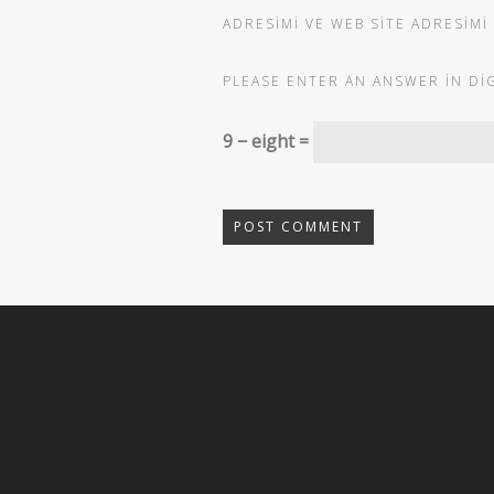
ADRESIMI VE WEB SITE ADRESIMI
PLEASE ENTER AN ANSWER IN DIG
9 − eight =