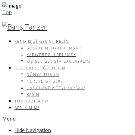
Top
KENDIMIZI GELIŞTIRELIM
SOSYAL MEDYADA BAŞARI
KARIYERDE İLERLEMEK
KIŞISEL GELIŞIM SAĞLAYALIM
GEZERKEN ÖĞRENELIM
DÜNYA TURUM
NEREYE GITSEK?
HANGI AKTIVITEYI YAPSAK?
BASIN
TÜM YAZILARIM
BEN KIMIM?
Menu
Hide Navigation