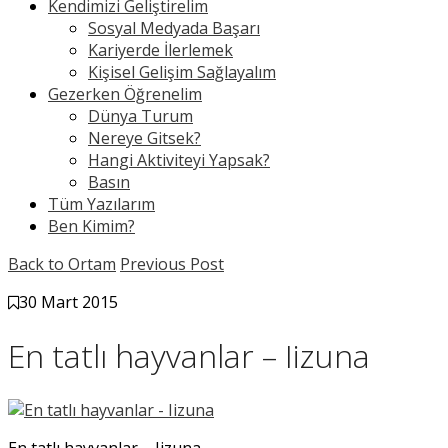
Kendimizi Geliştirelim
Sosyal Medyada Başarı
Kariyerde İlerlemek
Kişisel Gelişim Sağlayalım
Gezerken Öğrenelim
Dünya Turum
Nereye Gitsek?
Hangi Aktiviteyi Yapsak?
Basın
Tüm Yazılarım
Ben Kimim?
Back to Ortam
Previous Post
30 Mart 2015
En tatlı hayvanlar – Iizuna
En tatlı hayvanlar – Iizuna