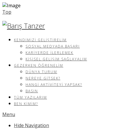
Top
KENDIMIZI GELIŞTIRELIM
SOSYAL MEDYADA BAŞARI
KARIYERDE İLERLEMEK
KIŞISEL GELIŞIM SAĞLAYALIM
GEZERKEN ÖĞRENELIM
DÜNYA TURUM
NEREYE GITSEK?
HANGI AKTIVITEYI YAPSAK?
BASIN
TÜM YAZILARIM
BEN KIMIM?
Menu
Hide Navigation