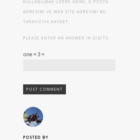
KULLANILMAK ÜZERE ADIMI, E-POSTA
ADRESIMI VE WEB SITE ADRESIMI BU
TARAYICIYA KAYDET.
PLEASE ENTER AN ANSWER IN DIGITS:
one × 3 =
POSTED BY