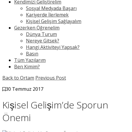
Kendimizi Geliştirelim
Sosyal Medyada Başarı
Kariyerde İlerlemek
Kişisel Gelişim Sağlayalım
Gezerken Öğrenelim
Dünya Turum
Nereye Gitsek?
Hangi Aktiviteyi Yapsak?
Basın
Tüm Yazılarım
Ben Kimim?
Back to Ortam
Previous Post
30 Temmuz 2017
Kişisel Gelişim’de Sporun
Önemi