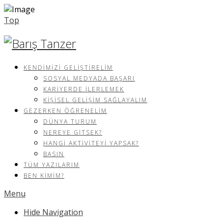
Top
KENDIMIZI GELIŞTIRELIM
SOSYAL MEDYADA BAŞARI
KARIYERDE İLERLEMEK
KIŞISEL GELIŞIM SAĞLAYALIM
GEZERKEN ÖĞRENELIM
DÜNYA TURUM
NEREYE GITSEK?
HANGI AKTIVITEYI YAPSAK?
BASIN
TÜM YAZILARIM
BEN KIMIM?
Menu
Hide Navigation